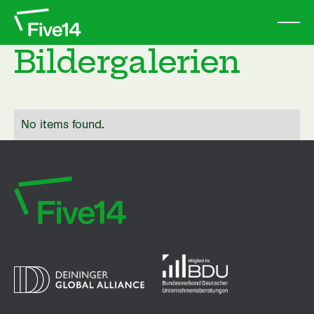
B
i
l
d
e
r
g
a
l
e
r
i
e
n
No items found.
Five14