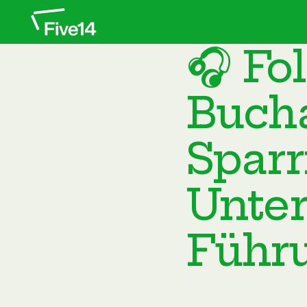
🎧 Fol
Buch
Sparr
Unte
Führu