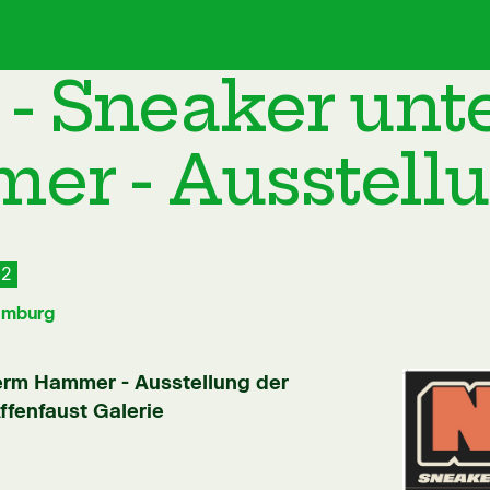
- Sneaker un
r - Ausstell
22
amburg
erm Hammer - Ausstellung der
ffenfaust Galerie