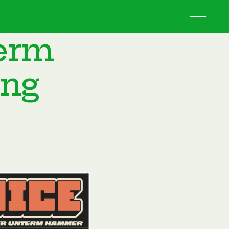
term
ung