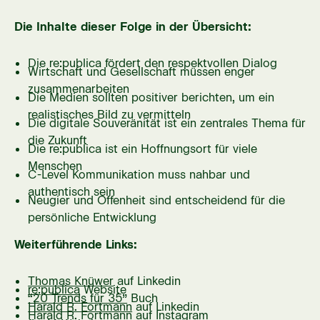
Die Inhalte dieser Folge in der Übersicht:
Die re:publica fördert den respektvollen Dialog
Wirtschaft und Gesellschaft müssen enger
zusammenarbeiten
Die Medien sollten positiver berichten, um ein
realistisches Bild zu vermitteln
Die digitale Souveränität ist ein zentrales Thema für
die Zukunft
Die re:publica ist ein Hoffnungsort für viele
Menschen
C-Level Kommunikation muss nahbar und
authentisch sein
Neugier und Offenheit sind entscheidend für die
persönliche Entwicklung
Weiterführende Links:
Thomas Knüwer
auf Linkedin
re:publica
Website
“20 Trends für 35”
Buch
Harald R. Fortmann
auf Linkedin
Harald R. Fortmann
auf Instagram