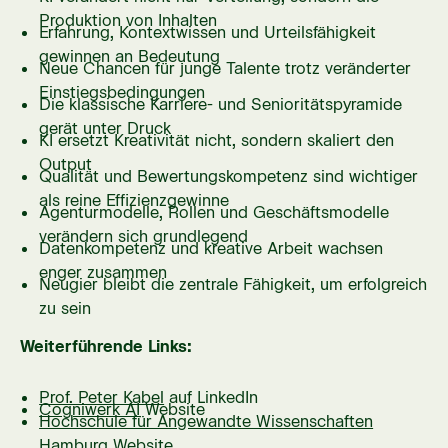
Produktion von Inhalten
Erfahrung, Kontextwissen und Urteilsfähigkeit
gewinnen an Bedeutung
Neue Chancen für junge Talente trotz veränderter
Einstiegsbedingungen
Die klassische Karriere- und Senioritätspyramide
gerät unter Druck
KI ersetzt Kreativität nicht, sondern skaliert den
Output
Qualität und Bewertungskompetenz sind wichtiger
als reine Effizienzgewinne
Agenturmodelle, Rollen und Geschäftsmodelle
verändern sich grundlegend
Datenkompetenz und kreative Arbeit wachsen
enger zusammen
Neugier bleibt die zentrale Fähigkeit, um erfolgreich
zu sein
Weiterführende Links:
Prof. Peter Kabel
auf LinkedIn
Cogniwerk AI
Website
Hochschule für Angewandte Wissenschaften
Hamburg
Website