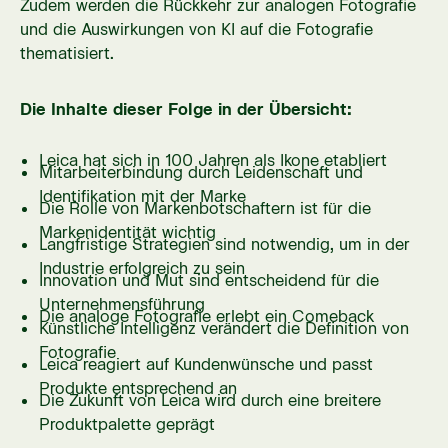
Zudem werden die Rückkehr zur analogen Fotografie
und die Auswirkungen von KI auf die Fotografie
thematisiert.
Die Inhalte dieser Folge in der Übersicht:
Leica hat sich in 100 Jahren als Ikone etabliert
Mitarbeiterbindung durch Leidenschaft und
Identifikation mit der Marke
Die Rolle von Markenbotschaftern ist für die
Markenidentität wichtig
Langfristige Strategien sind notwendig, um in der
Industrie erfolgreich zu sein
Innovation und Mut sind entscheidend für die
Unternehmensführung
Die analoge Fotografie erlebt ein Comeback
Künstliche Intelligenz verändert die Definition von
Fotografie
Leica reagiert auf Kundenwünsche und passt
Produkte entsprechend an
Die Zukunft von Leica wird durch eine breitere
Produktpalette geprägt