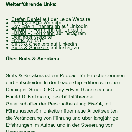
Weiterführende Links:
Stefan Daniel
auf der Leica Website
Leica Website
Website
Joy Edwin Thanarajah
auf Linkedin
Harald R. Fortmann
auf Linkedin
Harald R. Fortmann
auf Instagram
Deininger
Website
Five14
Website
Suits & Sneakers
auf Linkedin
Suits & Sneakers
auf Instagram
Über Suits & Sneakers
Suits & Sneakers ist ein Podcast für Entscheiderinnen
und Entscheider. In der Leadership Edition sprechen
Deininger Group CEO Joy Edwin Thanarajah und
Harald R. Fortmann, geschäftsführender
Gesellschafter der Personalberatung Five14, mit
Führungspersönlichkeiten über neue Arbeitswelten,
die Veränderung von Führung und über langjährige
Erfahrungen im Aufbau und in der Steuerung von